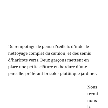
d’apprendre la broderie. Et ,c’est parti deux
jeunes filles comment à broder avec l’intention
d’écrire “je t’aime maman”. Nous ne sous
estimons pas le potentiel important de ces
enfants. Nous ne somme pas confronté à des
situation de violences mais nous constatons
que parmi eux bon nombre ont le besoin d’être
valorisés et encouragés.
Nous commençons
vraiment à habiter le territoire.
Je propose de
faire des dessins, un enfant propose de dessiner
“Intermarché” : il est vrai que c’est leur
paysage. Et, le goû