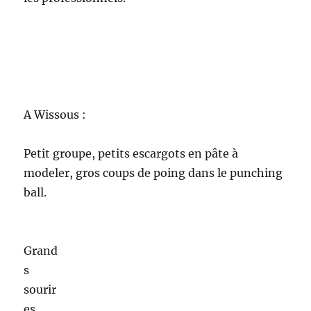
Grand
s
sourires, jolis bracelets en scoubidous, petits
câlins, belle matinée sous le soleil, à côté du
champ de colza….
Au jardin de Saulx :
La chaleur est enfin de retour en ce mois de
Mai.