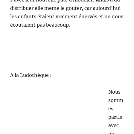
Au jardin de Saulx :
Une belle
après-midi
sous le soleil au
terrain de
l’équerre.
Plusieurs
binômes se
forment pour
participer à
diverses