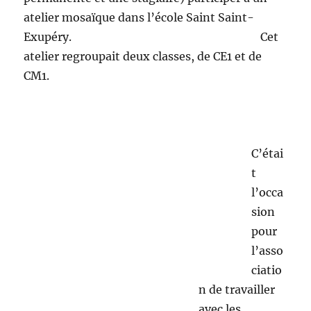
atelier mosaïque dans l’école Saint Saint-
Exupéry. Cet
atelier regroupait deux classes, de CE1 et de
CM1.
C’était
l’occasion pour
l’association de travailler avec les institutrices,
de voir des enfants adhérents, mais également
de rencontrer de nouveaux enfants. L’atelier
s’est fait en plein air, les enfants collaient des
morceaux de carrelage sur l’un des murets de
l’école afin de décorer leur cour.