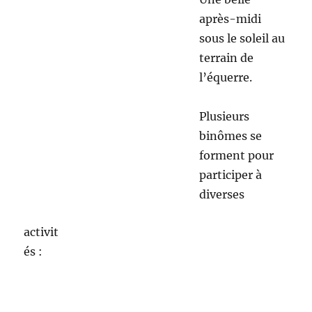
KroniKs de DIE
Rappel: nos Robinsons Robin et Mélody et leur fils
nouveau né, Lou, ont fondé un nouvel atelier de
rue de notre association à DIE (26) En voici la
cinquième chronique.
Au début de l’atelier un seul enfant présent
puis au fil des choses les enfants nous
rejoignent. Marianne connue comme la
couturière propose à ceux qui veulent