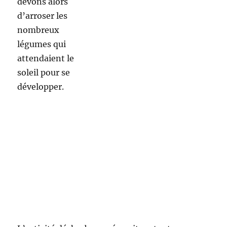
re de
familles cette après midi.
Par petit groupe chacun fait son petit
bonhomme de chemin…
Place aux
sculptures de
légo, à la
fabrication de
scoubidous, de
jeux de société,
de coloriages,
de cris et de
courses autour
des tapis.