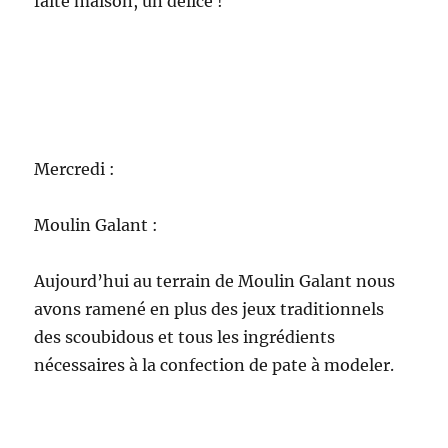
amus
és à
faire
des
forme
s avec leur nouvelle pate à modeler! Anaïs a du
distribuer elle même le gouter, car aujourd’hui
les enfants étaient vraiment énervés et ne nous
écoutaient pas beaucoup.
A la Ludothèque :