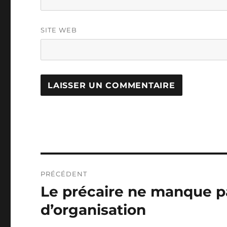
SITE WEB
Navigation
PRÉCÉDENT
de
Le précaire ne manque p
Publication
précédente :
l’article
d’organisation