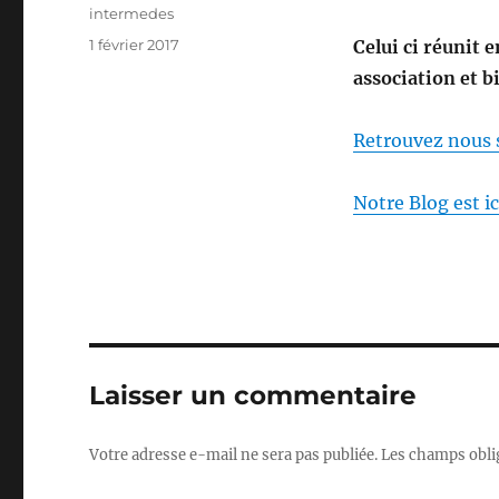
Auteur
intermedes
Publié
1 février 2017
Celui ci réunit 
le
association et b
Retrouvez nous
Notre Blog est ic
Laisser un commentaire
Votre adresse e-mail ne sera pas publiée.
Les champs obli