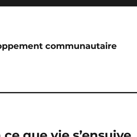
loppement communautaire
ce que vie s’ensuive