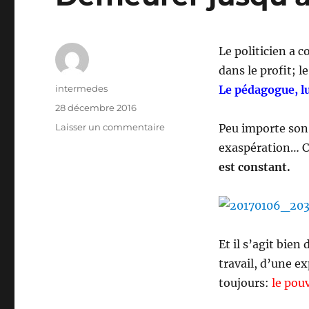
Le politicien a c
dans le profit; le
Auteur
intermedes
Le pédagogue, lu
Publié
28 décembre 2016
le
sur
Laisser un commentaire
Peu importe son
Demeurer
exaspération… Ce
jusqu’à
est constant.
ce
que
vie
s’ensuive
Et il s’agit bien
travail, d’une e
toujours:
le pouv