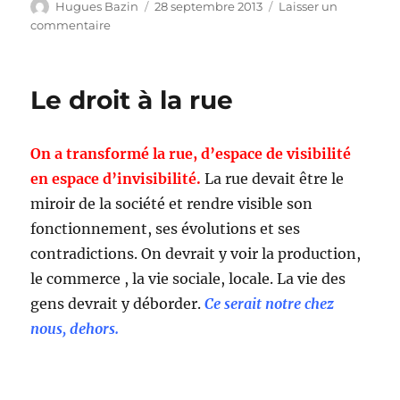
Auteur
Publié
Hugues Bazin
28 septembre 2013
Laisser un
le
sur
commentaire
Moins
vous
aurez
Le droit à la rue
d'avenir,
et
plus
On a transformé la rue, d’espace de visibilité
vous
aurez
en espace d’invisibilité.
La rue devait être le
des
miroir de la société et rendre visible son
projets
fonctionnement, ses évolutions et ses
contradictions. On devrait y voir la production,
le commerce , la vie sociale, locale. La vie des
gens devrait y déborder.
Ce serait notre chez
nous, dehors.