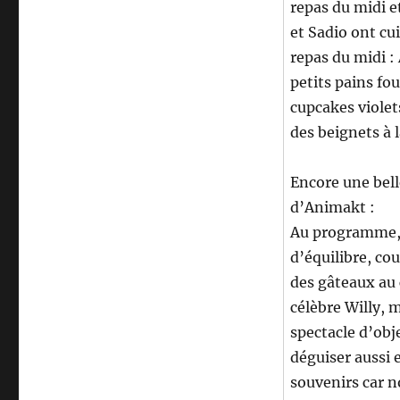
repas du midi e
et Sadio ont cui
repas du midi 
petits pains fo
cupcakes violets
des beignets à l
Encore une bell
d’Animakt :
Au programme, d
d’équilibre, cou
des gâteaux au 
célèbre Willy, 
spectacle d’obj
déguiser aussi 
souvenirs car n