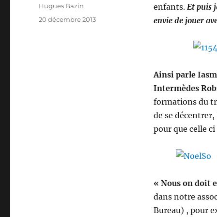
Auteur
Hugues Bazin
enfants.
Et puis 
Publié
20 décembre 2013
envie de jouer av
le
Ainsi parle Iasm
Intermèdes Rob
formations du tr
de se décentrer,
pour que celle c
« Nous on doit e
dans notre assoc
Bureau) , pour e